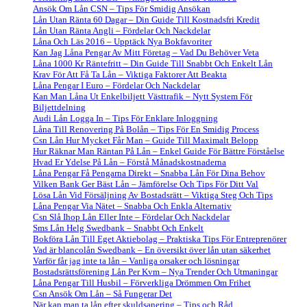
Ansök Om Lån CSN – Tips För Smidig Ansökan
Lån Utan Ränta 60 Dagar – Din Guide Till Kostnadsfri Kredit
Lån Utan Ränta Angli – Fördelar Och Nackdelar
Låna Och Läs 2016 – Upptäck Nya Bokfavoriter
Kan Jag Låna Pengar Av Mitt Företag – Vad Du Behöver Veta
Låna 1000 Kr Räntefritt – Din Guide Till Snabbt Och Enkelt Lån
Krav För Att Få Ta Lån – Viktiga Faktorer Att Beakta
Låna Pengar I Euro – Fördelar Och Nackdelar
Kan Man Låna Ut Enkelbiljett Västtrafik – Nytt System För
Biljettdelning
Audi Lån Logga In – Tips För Enklare Inloggning
Låna Till Renovering På Bolån – Tips För En Smidig Process
Csn Lån Hur Mycket Får Man – Guide Till Maximalt Belopp
Hur Räknar Man Räntan På Lån – Enkel Guide För Bättre Förståelse
Hvad Er Ydelse På Lån – Förstå Månadskostnaderna
Låna Pengar Få Pengarna Direkt – Snabba Lån För Dina Behov
Vilken Bank Ger Bäst Lån – Jämförelse Och Tips För Ditt Val
Lösa Lån Vid Försäljning Av Bostadsrätt – Viktiga Steg Och Tips
Låna Pengar Via Nätet – Snabba Och Enkla Alternativ
Csn Slå Ihop Lån Eller Inte – Fördelar Och Nackdelar
Sms Lån Helg Swedbank – Snabbt Och Enkelt
Bokföra Lån Till Eget Aktiebolag – Praktiska Tips För Entreprenörer
Vad är blancolån Swedbank – En översikt över lån utan säkerhet
Varför får jag inte ta lån – Vanliga orsaker och lösningar
Bostadsrättsförening Lån Per Kvm – Nya Trender Och Utmaningar
Låna Pengar Till Husbil – Förverkliga Drömmen Om Frihet
Csn Ansök Om Lån – Så Fungerar Det
När kan man ta lån efter skuldsanering – Tips och Råd