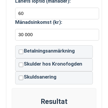
Lånets löptid (månader):
Månadsinkomst (kr):
Betalningsanmärkning
Skulder hos Kronofogden
Skuldsanering
Resultat