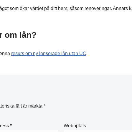
i något som ökar värdet på ditt hem, såsom renoveringar. Annars ka
er om lån?
 denna
resurs om ny lanserade lån utan UC
.
toriska fält är märkta
*
dress
*
Webbplats