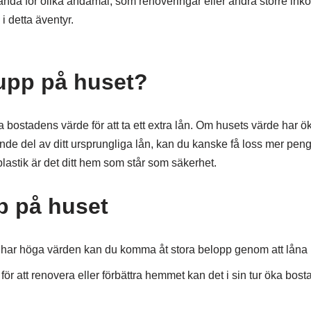
nvända för olika ändamål, som renoveringar eller andra större ink
i detta äventyr.
 upp på huset?
a bostadens värde för att ta ett extra lån. Om husets värde har ö
ande del av ditt ursprungliga lån, kan du kanske få loss mer peng
r plastik är det ditt hem som står som säkerhet.
p på huset
 har höga värden kan du komma åt stora belopp genom att låna 
 att renovera eller förbättra hemmet kan det i sin tur öka bos