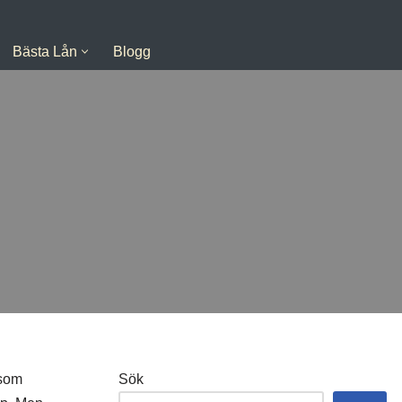
Bästa Lån
Blogg
 som
Sök