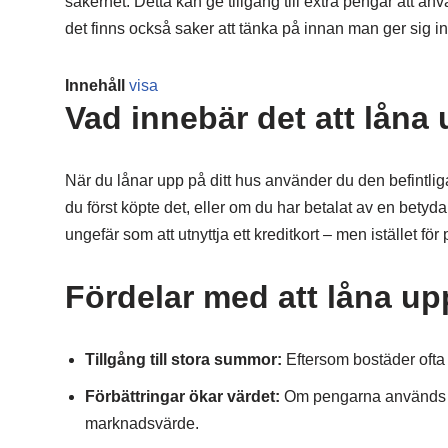
säkerhet. Detta kan ge tillgång till extra pengar att a
det finns också saker att tänka på innan man ger sig in 
Innehåll
visa
Vad innebär det att låna
När du lånar upp på ditt hus använder du den befintlig
du först köpte det, eller om du har betalat av en betyd
ungefär som att utnyttja ett kreditkort – men istället fö
Fördelar med att låna up
Tillgång till stora summor:
Eftersom bostäder ofta
Förbättringar ökar värdet:
Om pengarna används för
marknadsvärde.