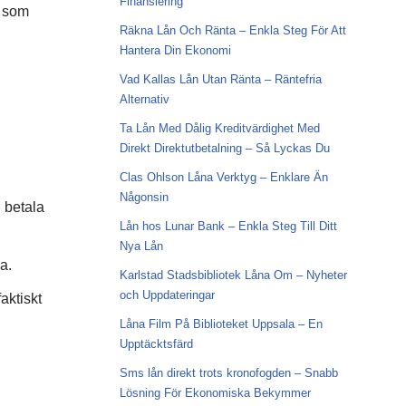
Finansiering
m som
Räkna Lån Och Ränta – Enkla Steg För Att
Hantera Din Ekonomi
Vad Kallas Lån Utan Ränta – Räntefria
Alternativ
Ta Lån Med Dålig Kreditvärdighet Med
Direkt Direktutbetalning – Så Lyckas Du
Clas Ohlson Låna Verktyg – Enklare Än
Någonsin
n betala
Lån hos Lunar Bank – Enkla Steg Till Ditt
Nya Lån
a.
Karlstad Stadsbibliotek Låna Om – Nyheter
och Uppdateringar
aktiskt
Låna Film På Biblioteket Uppsala – En
Upptäcktsfärd
Sms lån direkt trots kronofogden – Snabb
Lösning För Ekonomiska Bekymmer