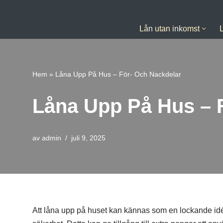
Hoppa
Lån utan inkomst
till
innehåll
Hem
»
Låna Upp På Hus – För- Och Nackdelar
Låna Upp På Hus – 
av
admin
juli 9, 2025
Att låna upp på huset kan kännas som en lockande idé