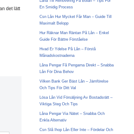
Låna Till Renovering På Bolån – Tips För
En Smidig Process
n det lätt
Csn Lån Hur Mycket Får Man – Guide Till
Maximalt Belopp
Hur Räknar Man Räntan På Lån – Enkel
Guide För Bättre Förståelse
Hvad Er Ydelse På Lån – Förstå
Månadskostnaderna
Låna Pengar Få Pengarna Direkt – Snabba
Lån För Dina Behov
Vilken Bank Ger Bäst Lån – Jämförelse
Och Tips För Ditt Val
Lösa Lån Vid Försäljning Av Bostadsrätt –
Viktiga Steg Och Tips
Låna Pengar Via Nätet – Snabba Och
Enkla Alternativ
Csn Slå Ihop Lån Eller Inte – Fördelar Och