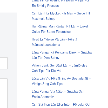
Låna Till Renovering På Bolån – Tips För
En Smidig Process
Csn Lån Hur Mycket Får Man – Guide Till
Maximalt Belopp
Hur Räknar Man Räntan På Lån – Enkel
Guide För Bättre Förståelse
Hvad Er Ydelse På Lån – Förstå
Månadskostnaderna
Låna Pengar Få Pengarna Direkt – Snabba
Lån För Dina Behov
Vilken Bank Ger Bäst Lån – Jämförelse
Och Tips För Ditt Val
Lösa Lån Vid Försäljning Av Bostadsrätt –
Viktiga Steg Och Tips
Låna Pengar Via Nätet – Snabba Och
Enkla Alternativ
Csn Slå Ihop Lån Eller Inte – Fördelar Och