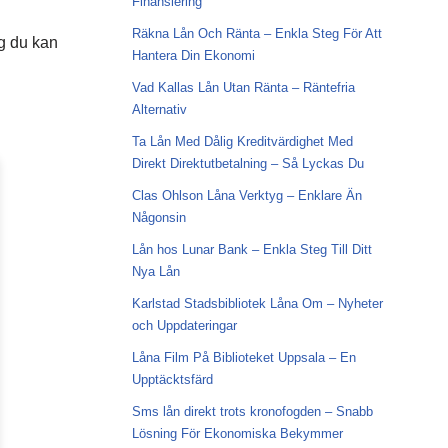
Finansiering
Räkna Lån Och Ränta – Enkla Steg För Att
eg du kan
Hantera Din Ekonomi
Vad Kallas Lån Utan Ränta – Räntefria
Alternativ
Ta Lån Med Dålig Kreditvärdighet Med
Direkt Direktutbetalning – Så Lyckas Du
Clas Ohlson Låna Verktyg – Enklare Än
Någonsin
Lån hos Lunar Bank – Enkla Steg Till Ditt
Nya Lån
Karlstad Stadsbibliotek Låna Om – Nyheter
och Uppdateringar
Låna Film På Biblioteket Uppsala – En
Upptäcktsfärd
Sms lån direkt trots kronofogden – Snabb
Lösning För Ekonomiska Bekymmer