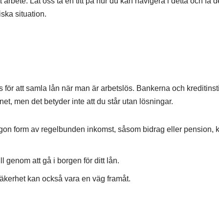
t arbete. Låt oss ta en titt på hur du kan navigera i detta och få 
ska situation.
ns för att samla lån när man är arbetslös. Bankerna och kreditinsti
ånet, men det betyder inte att du står utan lösningar.
on form av regelbunden inkomst, såsom bidrag eller pension, k
 genom att gå i borgen för ditt lån.
kerhet kan också vara en väg framåt.