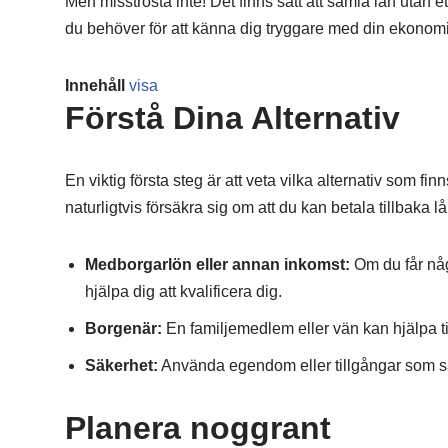
Men misströsta inte! Det finns sätt att samla lån utan et
du behöver för att känna dig tryggare med din ekonomi
Innehåll
visa
Förstå Dina Alternativ
En viktig första steg är att veta vilka alternativ som fin
naturligtvis försäkra sig om att du kan betala tillbaka l
Medborgarlön eller annan inkomst:
Om du får någ
hjälpa dig att kvalificera dig.
Borgenär:
En familjemedlem eller vän kan hjälpa till
Säkerhet:
Använda egendom eller tillgångar som sä
Planera noggrant