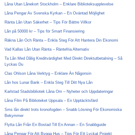
Låna Utan Lånekort Stockholm – Enklare Biblioteksupplevelse
Låna Pengar Av Svenska Kyrkan – En Oväntad Möjlighet
Ränta Lån Utan Säkerhet – Tips För Bättre Villkor
Lån på 50000 kr – Tips för Smart Finansiering
Räkna Lån Och Ränta – Enkla Steg För Att Hantera Din Ekonomi
Vad Kallas Lån Utan Ränta – Räntefria Alternativ
Ta Lån Med Dålig Kreditvärdighet Med Direkt Direktutbetalning – Så
Lyckas Du
Clas Ohlson Låna Verktyg – Enklare Än Någonsin
Lån hos Lunar Bank – Enkla Steg Till Ditt Nya Lån
Karlstad Stadsbibliotek Låna Om – Nyheter och Uppdateringar
Låna Film På Biblioteket Uppsala – En Upptäcktsfärd
Sms lån direkt trots kronofogden – Snabb Lösning För Ekonomiska
Bekymmer
Flytta Lån Från En Bostad Till En Annan – En Snabbguide
Låna Pengar För Att Bygga Hus – Tips För Ett Lyckat Projekt