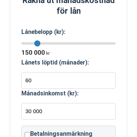
Räkna ut månadskostnad
för lån
Lånebelopp (kr):
150 000
kr
Lånets löptid (månader):
Månadsinkomst (kr):
Betalningsanmärkning