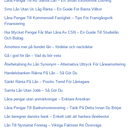
Låna Pengar Till Att Samla Lån – En Smart Ekonomisk Lösning
Sms Lån Utan Uc Låg Ränta – En Guide För Bästa Villkor
Låna Pengar Till Kommersiell Fastighet – Tips För Framgångsrik
Finansiering
Hur Mycket Pengar Får Man Låna Av CSN – En Guide Till Studielån
Och Bidrag
Amortera mer på bundet lån – fördelar och nackdelar
Gå i god för lån – Vad du bör veta
Återbetalning Av Lån Synonym – Alternativa Uttryck För Låneamortering
Handelsbanken Räkna På Lån – Så Gör Du
Sänkt Ränta På Lån – Positiv Trend För Låntagare
Samla Lån Utan Jobb – Så Gör Du
Låna pengar utan anmärkningar – Enklare Ansökan
Låna Pengar Till Badrumsrenovering – Tänk På Detta Innan Du Börjar
Lån beregner danske bank – Enkelt sätt att hantera lånebeslut
Lån Till Nystartat Företag – Viktiga Faktorer Att Överväga