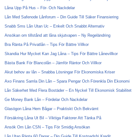
Låna Upp På Hus – För- Och Nackdelar
Lån Med Safenode Lånforum – Din Guide Till Säker Finansiering
Snabb Sms Lån Utan Uc – Enkelt Och Snabbt Alternativ
Ansökan om tillstånd att låna skjutvapen – Ny Regeländring
Bra Ränta På Privatlån – Tips För Bättre Villkor
Skandia Hur Mycket Kan Jag Låna – Tips För Bättre Lånevillkor
Bästa Bank För Blancolån – Jämför Räntor Och Villkor
Akut behov av lån – Snabba Lösningar För Ekonomiska Kriser
Axo Finans Samla Din Lån – Spara Pengar Och Förenkla Din Ekonomi
Lån Säkerhet Med Flera Bostäder – En Nyckel Till Ekonomisk Stabilitet
Ge Money Bank Lån – Fördelar Och Nackdelar
Glasögon Låna Hem Bågar – Praktiskt Och Bekvämt
Försäkring Låna Ut Bil – Viktiga Faktorer Att Tänka På
Ansök Om Lån CSN – Tips För Smidig Ansökan
Lån Utan Ränta 60 Dagar – Din Guide Till Kostnadsfri Kredit