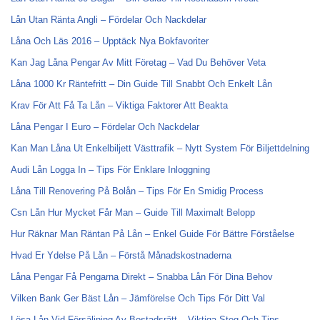
Lån Utan Ränta Angli – Fördelar Och Nackdelar
Låna Och Läs 2016 – Upptäck Nya Bokfavoriter
Kan Jag Låna Pengar Av Mitt Företag – Vad Du Behöver Veta
Låna 1000 Kr Räntefritt – Din Guide Till Snabbt Och Enkelt Lån
Krav För Att Få Ta Lån – Viktiga Faktorer Att Beakta
Låna Pengar I Euro – Fördelar Och Nackdelar
Kan Man Låna Ut Enkelbiljett Västtrafik – Nytt System För Biljettdelning
Audi Lån Logga In – Tips För Enklare Inloggning
Låna Till Renovering På Bolån – Tips För En Smidig Process
Csn Lån Hur Mycket Får Man – Guide Till Maximalt Belopp
Hur Räknar Man Räntan På Lån – Enkel Guide För Bättre Förståelse
Hvad Er Ydelse På Lån – Förstå Månadskostnaderna
Låna Pengar Få Pengarna Direkt – Snabba Lån För Dina Behov
Vilken Bank Ger Bäst Lån – Jämförelse Och Tips För Ditt Val
Lösa Lån Vid Försäljning Av Bostadsrätt – Viktiga Steg Och Tips