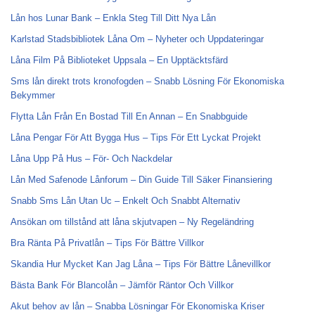
Lån hos Lunar Bank – Enkla Steg Till Ditt Nya Lån
Karlstad Stadsbibliotek Låna Om – Nyheter och Uppdateringar
Låna Film På Biblioteket Uppsala – En Upptäcktsfärd
Sms lån direkt trots kronofogden – Snabb Lösning För Ekonomiska
Bekymmer
Flytta Lån Från En Bostad Till En Annan – En Snabbguide
Låna Pengar För Att Bygga Hus – Tips För Ett Lyckat Projekt
Låna Upp På Hus – För- Och Nackdelar
Lån Med Safenode Lånforum – Din Guide Till Säker Finansiering
Snabb Sms Lån Utan Uc – Enkelt Och Snabbt Alternativ
Ansökan om tillstånd att låna skjutvapen – Ny Regeländring
Bra Ränta På Privatlån – Tips För Bättre Villkor
Skandia Hur Mycket Kan Jag Låna – Tips För Bättre Lånevillkor
Bästa Bank För Blancolån – Jämför Räntor Och Villkor
Akut behov av lån – Snabba Lösningar För Ekonomiska Kriser