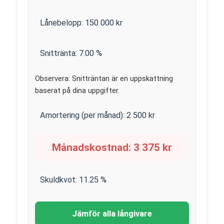
Lånebelopp:
150 000
kr
Snittränta:
7.00
%
Observera: Snitträntan är en uppskattning
baserat på dina uppgifter.
Amortering (per månad):
2 500
kr
Månadskostnad:
3 375
kr
Skuldkvot:
11.25
%
Jämför alla långivare