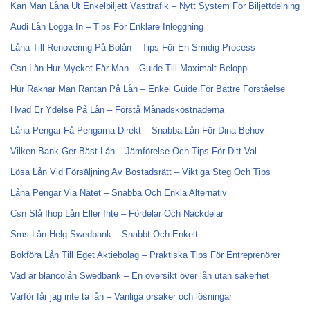
Kan Man Låna Ut Enkelbiljett Västtrafik – Nytt System För Biljettdelning
Audi Lån Logga In – Tips För Enklare Inloggning
Låna Till Renovering På Bolån – Tips För En Smidig Process
Csn Lån Hur Mycket Får Man – Guide Till Maximalt Belopp
Hur Räknar Man Räntan På Lån – Enkel Guide För Bättre Förståelse
Hvad Er Ydelse På Lån – Förstå Månadskostnaderna
Låna Pengar Få Pengarna Direkt – Snabba Lån För Dina Behov
Vilken Bank Ger Bäst Lån – Jämförelse Och Tips För Ditt Val
Lösa Lån Vid Försäljning Av Bostadsrätt – Viktiga Steg Och Tips
Låna Pengar Via Nätet – Snabba Och Enkla Alternativ
Csn Slå Ihop Lån Eller Inte – Fördelar Och Nackdelar
Sms Lån Helg Swedbank – Snabbt Och Enkelt
Bokföra Lån Till Eget Aktiebolag – Praktiska Tips För Entreprenörer
Vad är blancolån Swedbank – En översikt över lån utan säkerhet
Varför får jag inte ta lån – Vanliga orsaker och lösningar