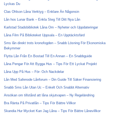
Lyckas Du
Clas Ohlson Låna Verktyg – Enklare Än Någonsin
Lån hos Lunar Bank – Enkla Steg Till Ditt Nya Lån
Karlstad Stadsbibliotek Låna Om – Nyheter och Uppdateringar
Låna Film På Biblioteket Uppsala – En Upptäcktsfärd
Sms lån direkt trots kronofogden – Snabb Lösning För Ekonomiska
Bekymmer
Flytta Lån Från En Bostad Till En Annan – En Snabbguide
Låna Pengar För Att Bygga Hus – Tips För Ett Lyckat Projekt
Låna Upp På Hus – För- Och Nackdelar
Lån Med Safenode Lånforum – Din Guide Till Säker Finansiering
Snabb Sms Lån Utan Uc – Enkelt Och Snabbt Alternativ
Ansökan om tillstånd att låna skjutvapen – Ny Regeländring
Bra Ränta På Privatlån – Tips För Bättre Villkor
Skandia Hur Mycket Kan Jag Låna – Tips För Bättre Lånevillkor