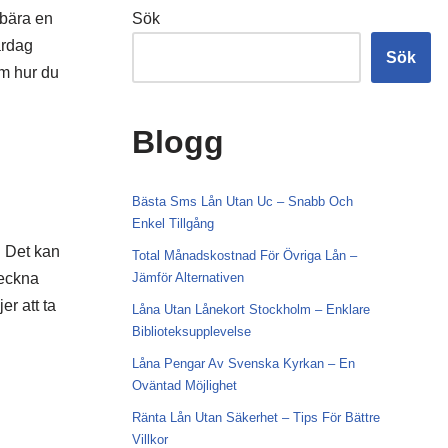
 bära en
Sök
ardag
Sök
om hur du
Blogg
Bästa Sms Lån Utan Uc – Snabb Och
Enkel Tillgång
. Det kan
Total Månadskostnad För Övriga Lån –
teckna
Jämför Alternativen
r att ta
Låna Utan Lånekort Stockholm – Enklare
Biblioteksupplevelse
Låna Pengar Av Svenska Kyrkan – En
Oväntad Möjlighet
Ränta Lån Utan Säkerhet – Tips För Bättre
Villkor