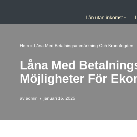
Hoppa
Lån utan inkomst
till
innehåll
Hem
»
Låna Med Betalningsanmärkning Och Kronofogden – 
Låna Med Betalning
Möjligheter För Eko
av
admin
januari 16, 2025