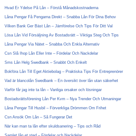
Hvad Er Ydelse På Lån – Förstå Månadskostnaderna
Låna Pengar Få Pengarna Direkt – Snabba Lån För Dina Behov
Vilken Bank Ger Bäst Lån – Jämförelse Och Tips För Ditt Val
Lösa Lån Vid Försäljning Av Bostadsrätt – Viktiga Steg Och Tips
Låna Pengar Via Nätet – Snabba Och Enkla Alternativ
Csn Slå Ihop Lån Eller Inte – Fördelar Och Nackdelar
Sms Lån Helg Swedbank – Snabbt Och Enkelt
Bokföra Lån Till Eget Aktiebolag – Praktiska Tips För Entreprenörer
Vad är blancolån Swedbank – En översikt över lån utan säkerhet
Varför får jag inte ta lån – Vanliga orsaker och lösningar
Bostadsrättsförening Lån Per Kvm – Nya Trender Och Utmaningar
Låna Pengar Till Husbil – Förverkliga Drömmen Om Frihet
Csn Ansök Om Lån – Så Fungerar Det
När kan man ta lån efter skuldsanering – Tips och Råd
Samlet lån et sted – Fördelar och Nackdelar