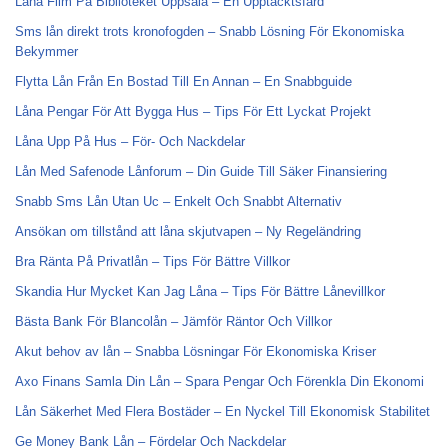
Låna Film På Biblioteket Uppsala – En Upptäcktsfärd
Sms lån direkt trots kronofogden – Snabb Lösning För Ekonomiska
Bekymmer
Flytta Lån Från En Bostad Till En Annan – En Snabbguide
Låna Pengar För Att Bygga Hus – Tips För Ett Lyckat Projekt
Låna Upp På Hus – För- Och Nackdelar
Lån Med Safenode Lånforum – Din Guide Till Säker Finansiering
Snabb Sms Lån Utan Uc – Enkelt Och Snabbt Alternativ
Ansökan om tillstånd att låna skjutvapen – Ny Regeländring
Bra Ränta På Privatlån – Tips För Bättre Villkor
Skandia Hur Mycket Kan Jag Låna – Tips För Bättre Lånevillkor
Bästa Bank För Blancolån – Jämför Räntor Och Villkor
Akut behov av lån – Snabba Lösningar För Ekonomiska Kriser
Axo Finans Samla Din Lån – Spara Pengar Och Förenkla Din Ekonomi
Lån Säkerhet Med Flera Bostäder – En Nyckel Till Ekonomisk Stabilitet
Ge Money Bank Lån – Fördelar Och Nackdelar