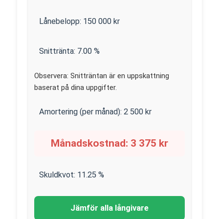
Lånebelopp:
150 000
kr
Snittränta:
7.00
%
Observera: Snitträntan är en uppskattning
baserat på dina uppgifter.
Amortering (per månad):
2 500
kr
Månadskostnad:
3 375
kr
Skuldkvot:
11.25
%
Jämför alla långivare