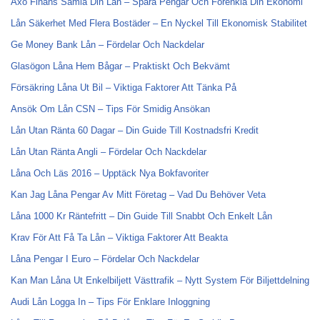
Axo Finans Samla Din Lån – Spara Pengar Och Förenkla Din Ekonomi
Lån Säkerhet Med Flera Bostäder – En Nyckel Till Ekonomisk Stabilitet
Ge Money Bank Lån – Fördelar Och Nackdelar
Glasögon Låna Hem Bågar – Praktiskt Och Bekvämt
Försäkring Låna Ut Bil – Viktiga Faktorer Att Tänka På
Ansök Om Lån CSN – Tips För Smidig Ansökan
Lån Utan Ränta 60 Dagar – Din Guide Till Kostnadsfri Kredit
Lån Utan Ränta Angli – Fördelar Och Nackdelar
Låna Och Läs 2016 – Upptäck Nya Bokfavoriter
Kan Jag Låna Pengar Av Mitt Företag – Vad Du Behöver Veta
Låna 1000 Kr Räntefritt – Din Guide Till Snabbt Och Enkelt Lån
Krav För Att Få Ta Lån – Viktiga Faktorer Att Beakta
Låna Pengar I Euro – Fördelar Och Nackdelar
Kan Man Låna Ut Enkelbiljett Västtrafik – Nytt System För Biljettdelning
Audi Lån Logga In – Tips För Enklare Inloggning