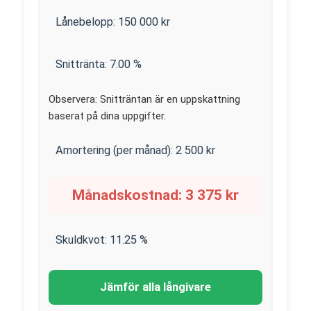
Lånebelopp:
150 000
kr
Snittränta:
7.00
%
Observera: Snitträntan är en uppskattning
baserat på dina uppgifter.
Amortering (per månad):
2 500
kr
Månadskostnad:
3 375
kr
Skuldkvot:
11.25
%
Jämför alla långivare