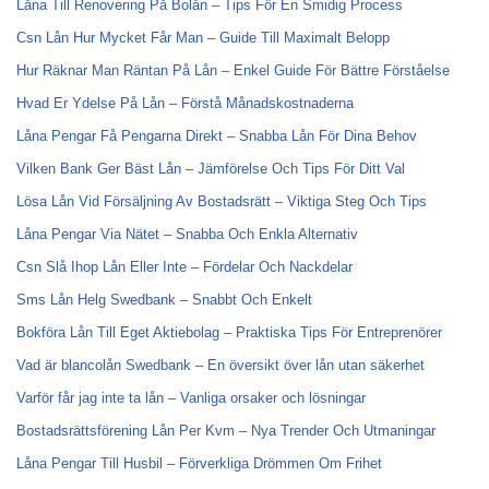
Låna Till Renovering På Bolån – Tips För En Smidig Process
Csn Lån Hur Mycket Får Man – Guide Till Maximalt Belopp
Hur Räknar Man Räntan På Lån – Enkel Guide För Bättre Förståelse
Hvad Er Ydelse På Lån – Förstå Månadskostnaderna
Låna Pengar Få Pengarna Direkt – Snabba Lån För Dina Behov
Vilken Bank Ger Bäst Lån – Jämförelse Och Tips För Ditt Val
Lösa Lån Vid Försäljning Av Bostadsrätt – Viktiga Steg Och Tips
Låna Pengar Via Nätet – Snabba Och Enkla Alternativ
Csn Slå Ihop Lån Eller Inte – Fördelar Och Nackdelar
Sms Lån Helg Swedbank – Snabbt Och Enkelt
Bokföra Lån Till Eget Aktiebolag – Praktiska Tips För Entreprenörer
Vad är blancolån Swedbank – En översikt över lån utan säkerhet
Varför får jag inte ta lån – Vanliga orsaker och lösningar
Bostadsrättsförening Lån Per Kvm – Nya Trender Och Utmaningar
Låna Pengar Till Husbil – Förverkliga Drömmen Om Frihet