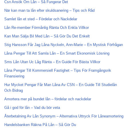
Csn Ansök Om Lån – Så Fungerar Det
När kan man ta lån efter skuldsanering – Tips och Råd
Samlet lån et sted – Fördelar och Nackdelar
Lån Re-member Förmånlig Ränta Och Enkla Villkor
Kan Man Sälja Bil Med Lån – Så Gör Du Det Enkelt
Stig Hansson Får Jag Låna Nyckeln, Ann-Marie – En Mystisk Förfrågan
Låna Pengar Till Att Samla Lån – En Smart Ekonomisk Lösning
Sms Lån Utan Uc Låg Ränta – En Guide För Bästa Villkor
Låna Pengar Till Kommersiell Fastighet – Tips För Framgångsrik
Finansiering
Hur Mycket Pengar Får Man Låna Av CSN – En Guide Till Studielån
Och Bidrag
Amortera mer på bundet lån – fördelar och nackdelar
Gå i god för lån – Vad du bör veta
Återbetalning Av Lån Synonym – Alternativa Uttryck För Låneamortering
Handelsbanken Räkna På Lån – Så Gör Du